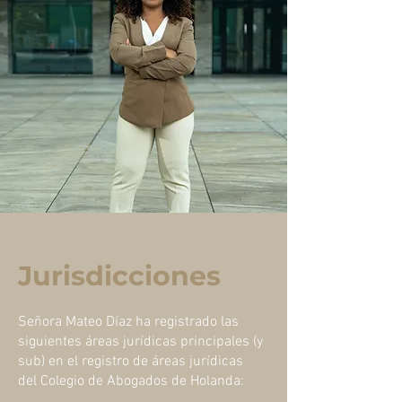
Jurisdicciones
Señora Mateo Díaz ha registrado las
siguientes áreas jurídicas principales (y
sub) en el registro de áreas jurídicas
del Colegio de Abogados de Holanda: